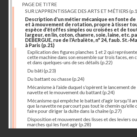
PAGE DE TITRE
SUR L'APPRENTISSAGE DES ARTS ET MÉTIERS
(p.1
Description d'un métier mécanique en fonte de
et à mouvement de rotation, propre à tisser to
espèce d'étoffes simples ou croisées et de tou
largeur, en lin, coton, chanvre, soie, laine, etc. p
DEBERGUE, rue de l'Arbalète, n° 24, faub. St.-Ma
à Paris
(p.21)
Explication des figures planches 1 et 2 qui représent
cette machine dans son ensemble sur trois faces, en 
et dans quelques-uns de ses détails
(p.22)
Du bâti
(p.23)
Du battant ou chasse
(p.24)
Mécanisme à l'aide duquel s'opèrent le lancement de 
navette et le mouvement du battant
(p.24)
Mécanisme qui empêche le battant d'agir lorsqu'il ar
que la navette ne parcourt pas tout le chemin qu'elle 
faire pour diriger la duite dans la chaîne
(p.27)
Disposition et mouvement des lisses et des leviers ou
marches qui les font agir
(p.28)
Droits réservés - CNAM
Mécanisme qui fait enrouler d'une quantité constante