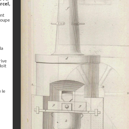
rcel,
ent
coupe
la
rive
doit
 le