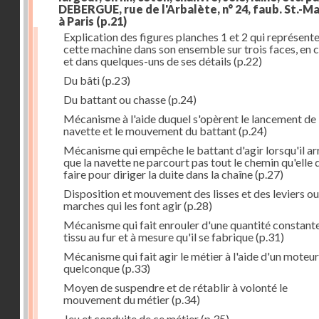
DEBERGUE, rue de l'Arbalète, n° 24, faub. St.-Ma
à Paris
(p.21)
Explication des figures planches 1 et 2 qui représent
cette machine dans son ensemble sur trois faces, en 
et dans quelques-uns de ses détails
(p.22)
Du bâti
(p.23)
Du battant ou chasse
(p.24)
Mécanisme à l'aide duquel s'opèrent le lancement de 
navette et le mouvement du battant
(p.24)
Mécanisme qui empêche le battant d'agir lorsqu'il ar
que la navette ne parcourt pas tout le chemin qu'elle 
faire pour diriger la duite dans la chaîne
(p.27)
Disposition et mouvement des lisses et des leviers ou
marches qui les font agir
(p.28)
Mécanisme qui fait enrouler d'une quantité constante
tissu au fur et à mesure qu'il se fabrique
(p.31)
Mécanisme qui fait agir le métier à l'aide d'un moteur
quelconque
(p.33)
Moyen de suspendre et de rétablir à volonté le
mouvement du métier
(p.34)
Jeu et conduite de ce métier
(p.35)