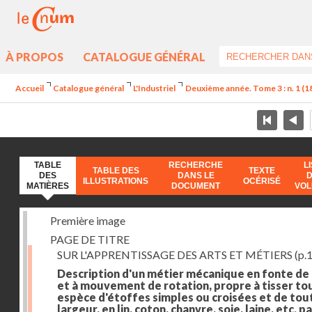
À PROPOS
CATALOGUE GÉNÉRAL
Accueil
Catalogue général
L'Industriel
Deuxième année. Tome 3 : n. 1 (182
TABLE
RECHERCHE
L
TABLE DES
TEXTE
DES
DANS LE
ILLUSTRATIONS
OCÉRISÉ
MATIÈRES
DOCUMENT
VO
Première image
PAGE DE TITRE
SUR L'APPRENTISSAGE DES ARTS ET MÉTIERS
(p.1
Description d'un métier mécanique en fonte de
et à mouvement de rotation, propre à tisser to
espèce d'étoffes simples ou croisées et de tou
largeur, en lin, coton, chanvre, soie, laine, etc. p