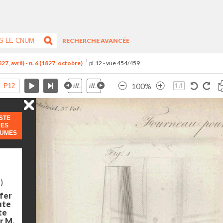
RECHERCHE AVANCÉE
7, avril) - n. 6 (1827, octobre)
pl.12 - vue 454/459
100%
ISTE
DES
LUMES
)
 fer
ute
te
ar M.