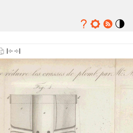
Mode
contraste
élévé