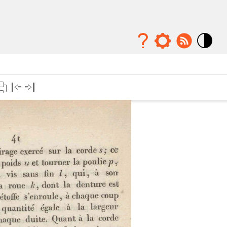
Mode
contraste
élévé