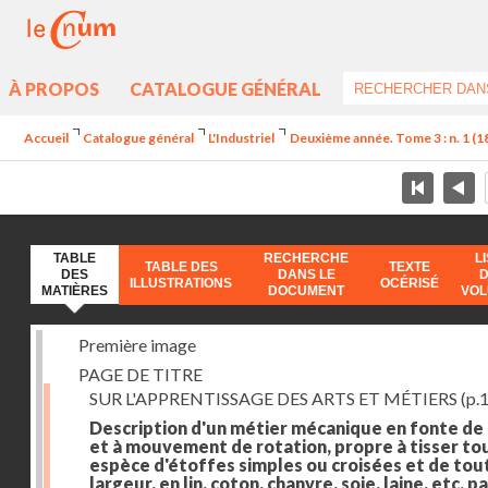
À PROPOS
CATALOGUE GÉNÉRAL
Accueil
Catalogue général
L'Industriel
Deuxième année. Tome 3 : n. 1 (182
TABLE
RECHERCHE
L
TABLE DES
TEXTE
DES
DANS LE
ILLUSTRATIONS
OCÉRISÉ
MATIÈRES
DOCUMENT
VO
Première image
PAGE DE TITRE
SUR L'APPRENTISSAGE DES ARTS ET MÉTIERS
(p.1
Description d'un métier mécanique en fonte de
et à mouvement de rotation, propre à tisser to
espèce d'étoffes simples ou croisées et de tou
largeur, en lin, coton, chanvre, soie, laine, etc. p