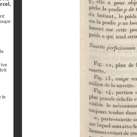
rcel,
ent
coupe
la
rive
doit
 le