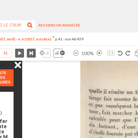
RECHERCHE AVANCÉE
7, avril) - n. 6 (1827, octobre)
p.41 - vue 46/459
100%
ISTE
DES
LUMES
)
 fer
ute
te
ar M.