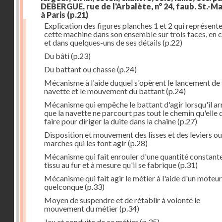
DEBERGUE, rue de l'Arbalète, n° 24, faub. St.-Ma
à Paris
(p.21)
Explication des figures planches 1 et 2 qui représent
cette machine dans son ensemble sur trois faces, en 
et dans quelques-uns de ses détails
(p.22)
Du bâti
(p.23)
Du battant ou chasse
(p.24)
Mécanisme à l'aide duquel s'opèrent le lancement de 
navette et le mouvement du battant
(p.24)
Mécanisme qui empêche le battant d'agir lorsqu'il ar
que la navette ne parcourt pas tout le chemin qu'elle 
faire pour diriger la duite dans la chaîne
(p.27)
Disposition et mouvement des lisses et des leviers ou
marches qui les font agir
(p.28)
Mécanisme qui fait enrouler d'une quantité constante
tissu au fur et à mesure qu'il se fabrique
(p.31)
Mécanisme qui fait agir le métier à l'aide d'un moteur
quelconque
(p.33)
Moyen de suspendre et de rétablir à volonté le
mouvement du métier
(p.34)
Jeu et conduite de ce métier
(p.35)