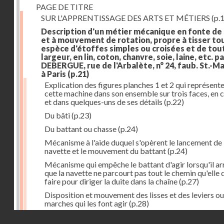
PAGE DE TITRE
SUR L'APPRENTISSAGE DES ARTS ET MÉTIERS
(p.1
Description d'un métier mécanique en fonte de
et à mouvement de rotation, propre à tisser to
espèce d'étoffes simples ou croisées et de tou
largeur, en lin, coton, chanvre, soie, laine, etc. p
DEBERGUE, rue de l'Arbalète, n° 24, faub. St.-Ma
à Paris
(p.21)
Explication des figures planches 1 et 2 qui représent
cette machine dans son ensemble sur trois faces, en 
et dans quelques-uns de ses détails
(p.22)
Du bâti
(p.23)
Du battant ou chasse
(p.24)
Mécanisme à l'aide duquel s'opèrent le lancement de 
navette et le mouvement du battant
(p.24)
Mécanisme qui empêche le battant d'agir lorsqu'il ar
que la navette ne parcourt pas tout le chemin qu'elle 
faire pour diriger la duite dans la chaîne
(p.27)
Disposition et mouvement des lisses et des leviers ou
marches qui les font agir
(p.28)
Droits réservés - CNAM
Mécanisme qui fait enrouler d'une quantité constante