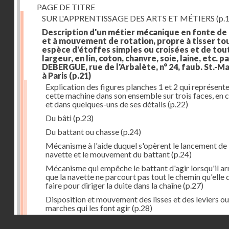
PAGE DE TITRE
SUR L'APPRENTISSAGE DES ARTS ET MÉTIERS
(p.1
Description d'un métier mécanique en fonte de
et à mouvement de rotation, propre à tisser to
espèce d'étoffes simples ou croisées et de tou
largeur, en lin, coton, chanvre, soie, laine, etc. p
DEBERGUE, rue de l'Arbalète, n° 24, faub. St.-Ma
à Paris
(p.21)
Explication des figures planches 1 et 2 qui représent
cette machine dans son ensemble sur trois faces, en 
et dans quelques-uns de ses détails
(p.22)
Du bâti
(p.23)
Du battant ou chasse
(p.24)
Mécanisme à l'aide duquel s'opèrent le lancement de 
navette et le mouvement du battant
(p.24)
Mécanisme qui empêche le battant d'agir lorsqu'il ar
que la navette ne parcourt pas tout le chemin qu'elle 
faire pour diriger la duite dans la chaîne
(p.27)
Disposition et mouvement des lisses et des leviers ou
marches qui les font agir
(p.28)
Droits réservés - CNAM
Mécanisme qui fait enrouler d'une quantité constante