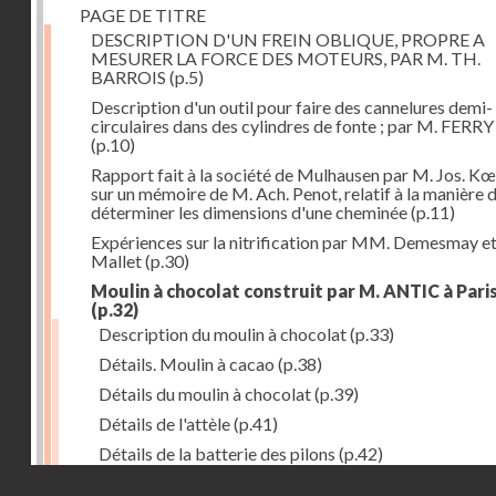
PAGE DE TITRE
DESCRIPTION D'UN FREIN OBLIQUE, PROPRE A
MESURER LA FORCE DES MOTEURS, PAR M. TH.
BARROIS
(p.5)
Description d'un outil pour faire des cannelures demi-
circulaires dans des cylindres de fonte ; par M. FERRY 
(p.10)
Rapport fait à la société de Mulhausen par M. Jos. Kœ
sur un mémoire de M. Ach. Penot, relatif à la manière 
déterminer les dimensions d'une cheminée
(p.11)
Expériences sur la nitrification par MM. Demesmay e
Mallet
(p.30)
Moulin à chocolat construit par M. ANTIC à Pari
(p.32)
Description du moulin à chocolat
(p.33)
Détails. Moulin à cacao
(p.38)
Détails du moulin à chocolat
(p.39)
Détails de l'attèle
(p.41)
Détails de la batterie des pilons
(p.42)
Droits réservés - CNAM
Support tournant à coulisses
(p.44)