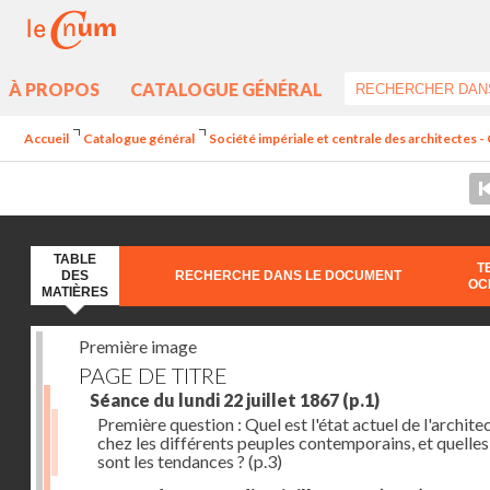
À PROPOS
CATALOGUE GÉNÉRAL
Accueil
Catalogue général
Société impériale et centrale des architectes - C
TABLE
T
DES
RECHERCHE DANS LE DOCUMENT
OC
MATIÈRES
Première image
PAGE DE TITRE
Séance du lundi 22 juillet 1867
(p.1)
Première question : Quel est l'état actuel de l'archite
chez les différents peuples contemporains, et quelles
sont les tendances ?
(p.3)