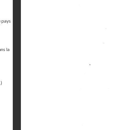
e pays
ans la
)