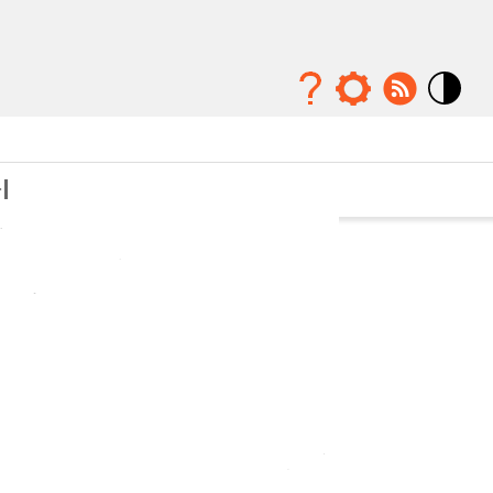
Mode
contraste
élévé