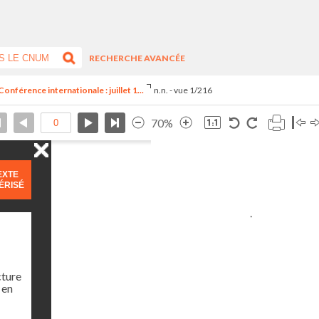
RECHERCHE AVANCÉE
onférence internationale : juillet 1...
n.n. - vue 1/216
70%
EXTE
ÉRISÉ
cture
 en