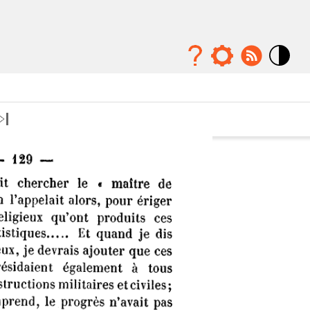
Mode
contraste
élévé