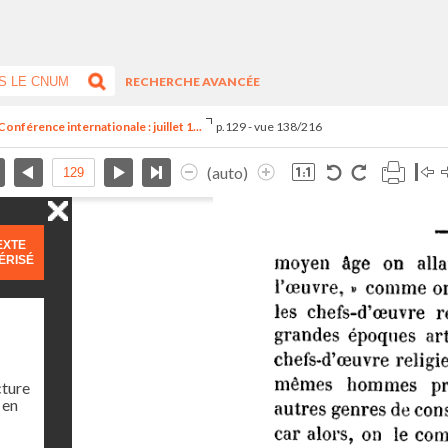
RECHERCHE AVANCÉE
onférence internationale : juillet 1...
p.129 - vue 138/216
(auto)
EXTE
ÉRISÉ
cture
 en