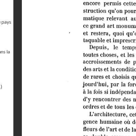
e pays
ans la
)