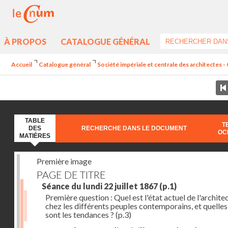
À PROPOS
CATALOGUE GÉNÉRAL
Accueil
Catalogue général
Société impériale et centrale des architectes - C
TABLE
T
DES
RECHERCHE DANS LE DOCUMENT
OC
MATIÈRES
Première image
PAGE DE TITRE
Séance du lundi 22 juillet 1867
(p.1)
Première question : Quel est l'état actuel de l'archite
chez les différents peuples contemporains, et quelles
sont les tendances ?
(p.3)