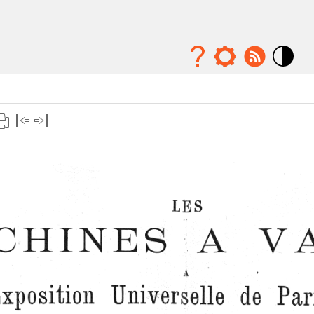
Mode
contraste
élévé