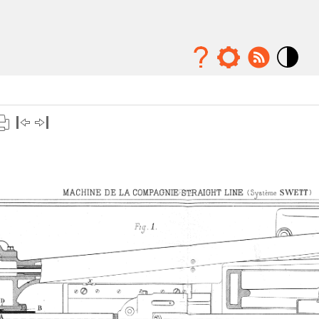
Mode
contraste
élévé