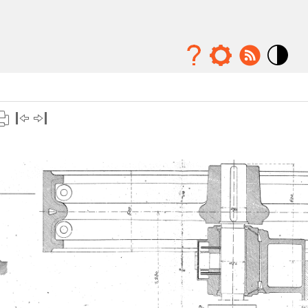
Mode
contraste
élévé