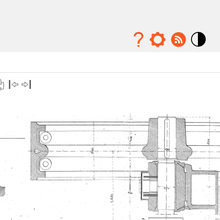
Mode
contraste
élévé