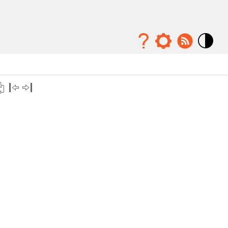
Mode
contraste
élévé