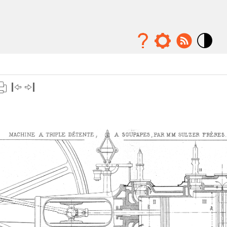
Mode
contraste
élévé