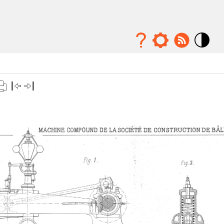
Mode
contraste
élévé