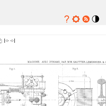
Mode
contraste
élévé