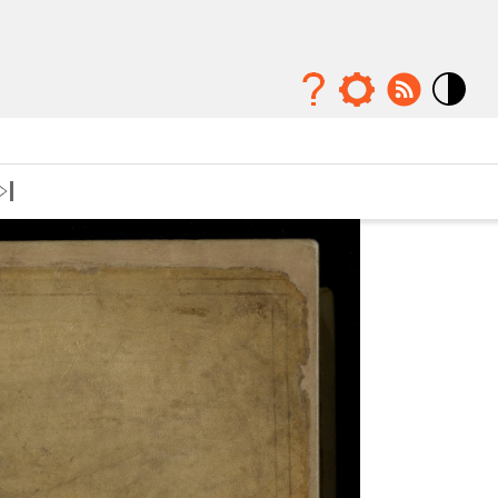
Mode
contraste
élévé