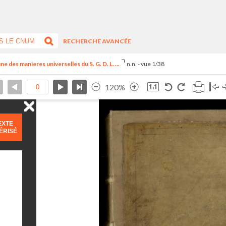
RECHERCHE AVANCÉE
 des manieres universelles du S. G. D. L. ...
n.n. - vue 1/38
120%
EXTE
ÉRISÉ