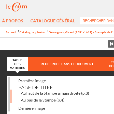
À PROPOS
CATALOGUE GÉNÉRAL
Accueil
Catalogue général
Desargues, Girard (1591-1661) - Exemple de l'une
TABLE
T
DES
RECHERCHE DANS LE DOCUMENT
OC
MATIÈRES
Première image
PAGE DE TITRE
Au haut de la Stampe à main droite
(p.3)
Au bas de la Stampe
(p.4)
Dernière image