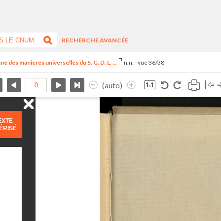
RECHERCHE AVANCÉE
 des manieres universelles du S. G. D. L. ...
n.n. - vue 36/38
(auto)
EXTE
ÉRISÉ