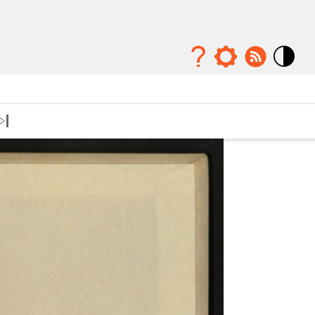
Mode
contraste
élévé