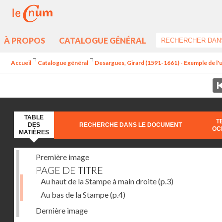
À PROPOS
CATALOGUE GÉNÉRAL
Accueil
Catalogue général
Desargues, Girard (1591-1661) - Exemple de l'une
TABLE
T
DES
RECHERCHE DANS LE DOCUMENT
OC
MATIÈRES
Première image
PAGE DE TITRE
Au haut de la Stampe à main droite
(p.3)
Au bas de la Stampe
(p.4)
Dernière image