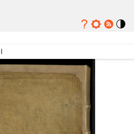
Mode
contraste
élévé