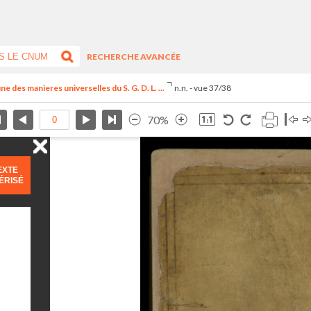
RECHERCHE AVANCÉE
 des manieres universelles du S. G. D. L. ...
n.n. - vue 37/38
70%
EXTE
ÉRISÉ