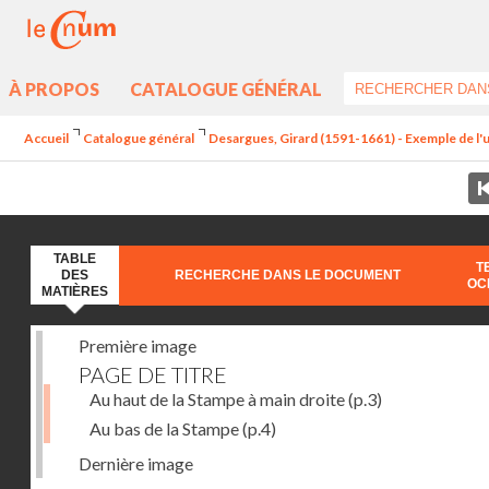
À PROPOS
CATALOGUE GÉNÉRAL
Accueil
Catalogue général
Desargues, Girard (1591-1661) - Exemple de l'une
TABLE
T
DES
RECHERCHE DANS LE DOCUMENT
OC
MATIÈRES
Première image
PAGE DE TITRE
Au haut de la Stampe à main droite
(p.3)
Au bas de la Stampe
(p.4)
Dernière image