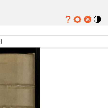
Mode
contraste
élévé