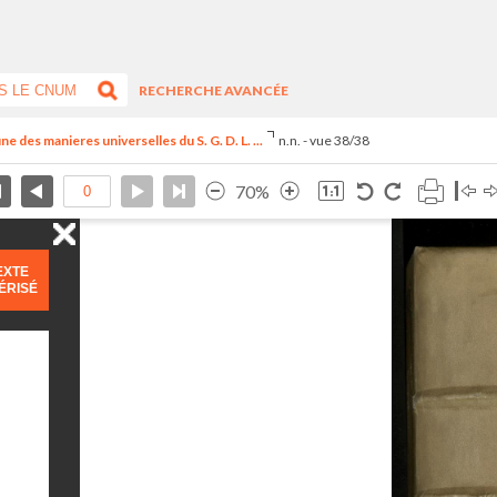
RECHERCHE AVANCÉE
 des manieres universelles du S. G. D. L. ...
n.n. - vue 38/38
70%
EXTE
ÉRISÉ