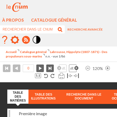
À PROPOS
CATALOGUE GÉNÉRAL
RECHERCHE AVANCÉE
Mode
contraste
Accueil
Catalogue général
Labrousse, Hippolyte (1807-1871) - Des
élévé
propulseurs sous-marins
n.n. - vue 1/86
120%
TABLE
TABLE DES
RECHERCHE DANS LE
T
DES
ILLUSTRATIONS
DOCUMENT
OC
MATIÈRES
Première image