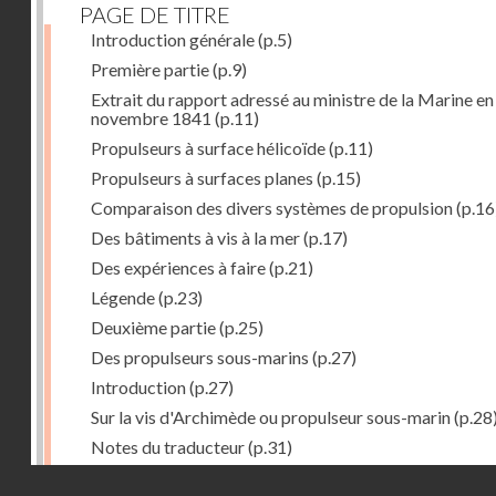
PAGE DE TITRE
Introduction générale
(p.5)
Première partie
(p.9)
Extrait du rapport adressé au ministre de la Marine en
novembre 1841
(p.11)
Propulseurs à surface hélicoïde
(p.11)
Propulseurs à surfaces planes
(p.15)
Comparaison des divers systèmes de propulsion
(p.16
Des bâtiments à vis à la mer
(p.17)
Des expériences à faire
(p.21)
Légende
(p.23)
Deuxième partie
(p.25)
Des propulseurs sous-marins
(p.27)
Introduction
(p.27)
Sur la vis d'Archimède ou propulseur sous-marin
(p.28
Notes du traducteur
(p.31)
Troisième partie
(p.55)
Droits réservés - CNAM