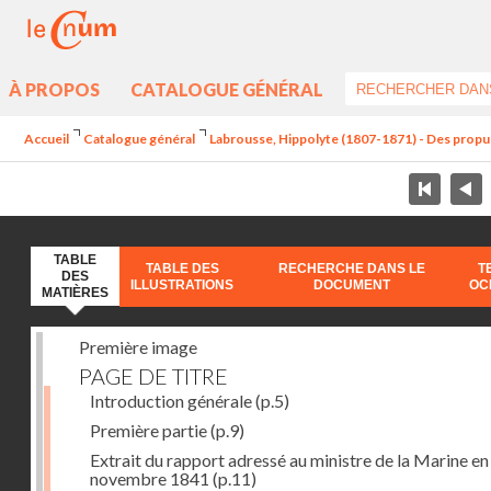
À PROPOS
CATALOGUE GÉNÉRAL
Accueil
Catalogue général
Labrousse, Hippolyte (1807-1871) - Des propu
TABLE
TABLE DES
RECHERCHE DANS LE
T
DES
ILLUSTRATIONS
DOCUMENT
OC
MATIÈRES
Première image
PAGE DE TITRE
Introduction générale
(p.5)
Première partie
(p.9)
Extrait du rapport adressé au ministre de la Marine en
novembre 1841
(p.11)