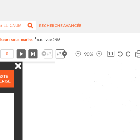
RECHERCHE AVANCÉE
lseurs sous-marins
n.n. - vue 2/86
90%
EXTE
ÉRISÉ