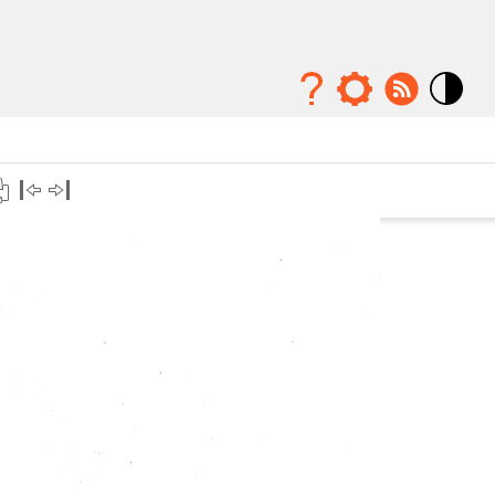
Mode
contraste
élévé