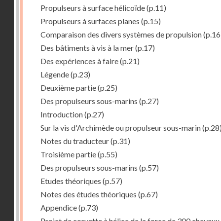
Propulseurs à surface hélicoïde
(p.11)
Propulseurs à surfaces planes
(p.15)
Comparaison des divers systèmes de propulsion
(p.16
Des bâtiments à vis à la mer
(p.17)
Des expériences à faire
(p.21)
Légende
(p.23)
Deuxième partie
(p.25)
Des propulseurs sous-marins
(p.27)
Introduction
(p.27)
Sur la vis d'Archimède ou propulseur sous-marin
(p.28
Notes du traducteur
(p.31)
Troisième partie
(p.55)
Des propulseurs sous-marins
(p.57)
Etudes théoriques
(p.57)
Notes des études théoriques
(p.67)
Appendice
(p.73)
Projet de corvette à hélice de la force de 300 chevaux