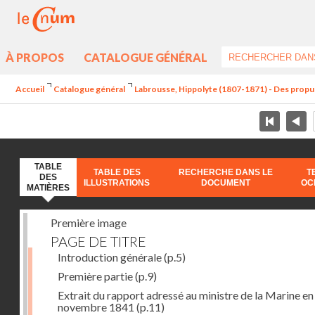
À PROPOS
CATALOGUE GÉNÉRAL
Accueil
Catalogue général
Labrousse, Hippolyte (1807-1871) - Des propu
TABLE
TABLE DES
RECHERCHE DANS LE
T
DES
ILLUSTRATIONS
DOCUMENT
OC
MATIÈRES
Première image
PAGE DE TITRE
Introduction générale
(p.5)
Première partie
(p.9)
Extrait du rapport adressé au ministre de la Marine en
novembre 1841
(p.11)