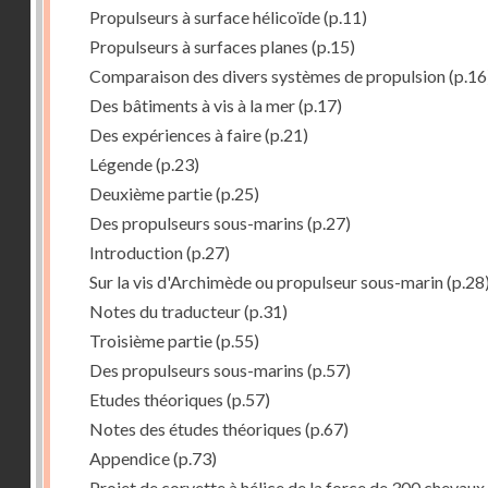
Propulseurs à surface hélicoïde
(p.11)
Propulseurs à surfaces planes
(p.15)
Comparaison des divers systèmes de propulsion
(p.16
Des bâtiments à vis à la mer
(p.17)
Des expériences à faire
(p.21)
Légende
(p.23)
Deuxième partie
(p.25)
Des propulseurs sous-marins
(p.27)
Introduction
(p.27)
Sur la vis d'Archimède ou propulseur sous-marin
(p.28
Notes du traducteur
(p.31)
Troisième partie
(p.55)
Des propulseurs sous-marins
(p.57)
Etudes théoriques
(p.57)
Notes des études théoriques
(p.67)
Appendice
(p.73)
Projet de corvette à hélice de la force de 300 chevaux