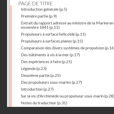
PAGE DE TITRE
Introduction générale
(p.5)
Première partie
(p.9)
Extrait du rapport adressé au ministre de la Marine en
novembre 1841
(p.11)
Propulseurs à surface hélicoïde
(p.11)
Propulseurs à surfaces planes
(p.15)
Comparaison des divers systèmes de propulsion
(p.16
Des bâtiments à vis à la mer
(p.17)
Des expériences à faire
(p.21)
Légende
(p.23)
Deuxième partie
(p.25)
Des propulseurs sous-marins
(p.27)
Introduction
(p.27)
Sur la vis d'Archimède ou propulseur sous-marin
(p.28
Notes du traducteur
(p.31)
Troisième partie
(p.55)
Droits réservés - CNAM