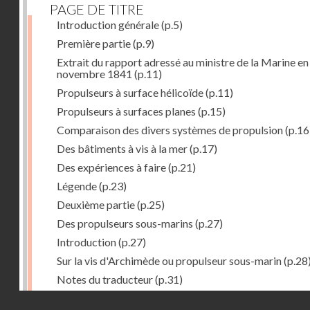
PAGE DE TITRE
Introduction générale
(p.5)
Première partie
(p.9)
Extrait du rapport adressé au ministre de la Marine en
novembre 1841
(p.11)
Propulseurs à surface hélicoïde
(p.11)
Propulseurs à surfaces planes
(p.15)
Comparaison des divers systèmes de propulsion
(p.16
Des bâtiments à vis à la mer
(p.17)
Des expériences à faire
(p.21)
Légende
(p.23)
Deuxième partie
(p.25)
Des propulseurs sous-marins
(p.27)
Introduction
(p.27)
Sur la vis d'Archimède ou propulseur sous-marin
(p.28
Notes du traducteur
(p.31)
Troisième partie
(p.55)
Droits réservés - CNAM