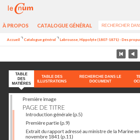
À PROPOS
CATALOGUE GÉNÉRAL
Accueil
Catalogue général
Labrousse, Hippolyte (1807-1871) - Des propu
TABLE
TABLE DES
RECHERCHE DANS LE
T
DES
ILLUSTRATIONS
DOCUMENT
OC
MATIÈRES
Première image
PAGE DE TITRE
Introduction générale
(p.5)
Première partie
(p.9)
Extrait du rapport adressé au ministre de la Marine en
novembre 1841
(p.11)