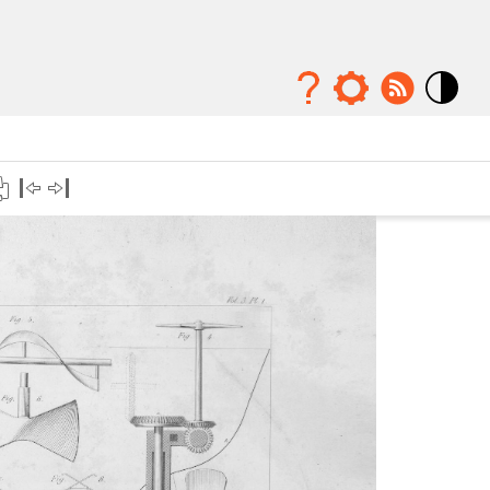
Mode
contraste
élévé