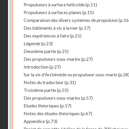
Propulseurs à surface hélicoïde
(p.11)
Propulseurs à surfaces planes
(p.15)
Comparaison des divers systèmes de propulsion
(p.16
Des bâtiments à vis à la mer
(p.17)
Des expériences à faire
(p.21)
Légende
(p.23)
Deuxième partie
(p.25)
Des propulseurs sous-marins
(p.27)
Introduction
(p.27)
Sur la vis d'Archimède ou propulseur sous-marin
(p.28
Notes du traducteur
(p.31)
Troisième partie
(p.55)
Des propulseurs sous-marins
(p.57)
Etudes théoriques
(p.57)
Notes des études théoriques
(p.67)
Appendice
(p.73)
Projet de corvette à hélice de la force de 300 chevaux