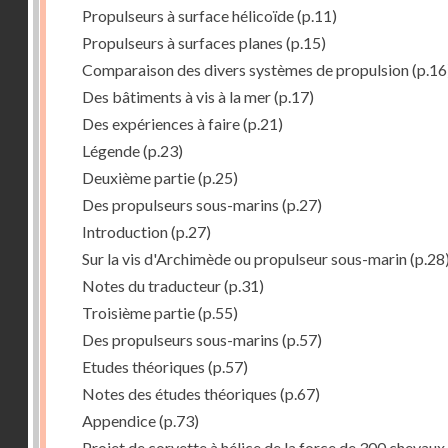
Propulseurs à surface hélicoïde
(p.11)
Propulseurs à surfaces planes
(p.15)
Comparaison des divers systèmes de propulsion
(p.16
Des bâtiments à vis à la mer
(p.17)
Des expériences à faire
(p.21)
Légende
(p.23)
Deuxième partie
(p.25)
Des propulseurs sous-marins
(p.27)
Introduction
(p.27)
Sur la vis d'Archimède ou propulseur sous-marin
(p.28
Notes du traducteur
(p.31)
Troisième partie
(p.55)
Des propulseurs sous-marins
(p.57)
Etudes théoriques
(p.57)
Notes des études théoriques
(p.67)
Appendice
(p.73)
Projet de corvette à hélice de la force de 300 chevaux