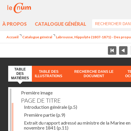
À PROPOS
CATALOGUE GÉNÉRAL
Accueil
Catalogue général
Labrousse, Hippolyte (1807-1871) - Des propu
TABLE
TABLE DES
RECHERCHE DANS LE
T
DES
ILLUSTRATIONS
DOCUMENT
OC
MATIÈRES
Première image
PAGE DE TITRE
Introduction générale
(p.5)
Première partie
(p.9)
Extrait du rapport adressé au ministre de la Marine en
novembre 1841
(p.11)