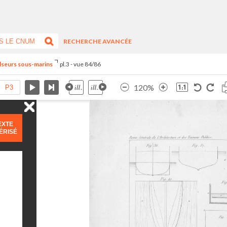
RECHERCHE AVANCÉE
lseurs sous-marins
pl.3 - vue 84/86
120%
EXTE
ÉRISÉ