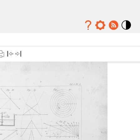
Mode
contraste
élévé