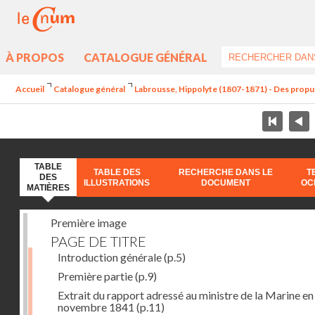
À PROPOS
CATALOGUE GÉNÉRAL
Accueil
Catalogue général
Labrousse, Hippolyte (1807-1871) - Des propu
TABLE
TABLE DES
RECHERCHE DANS LE
T
DES
ILLUSTRATIONS
DOCUMENT
OC
MATIÈRES
Première image
PAGE DE TITRE
Introduction générale
(p.5)
Première partie
(p.9)
Extrait du rapport adressé au ministre de la Marine en
novembre 1841
(p.11)