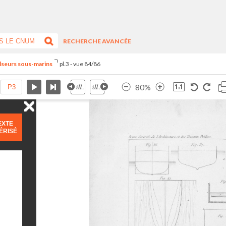
RECHERCHE AVANCÉE
lseurs sous-marins
pl.3 - vue 84/86
80%
EXTE
ÉRISÉ