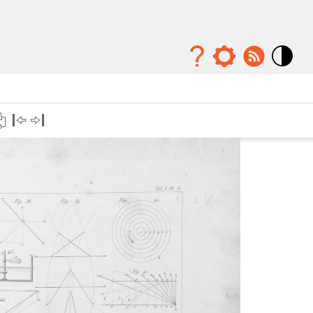
Mode
contraste
élévé