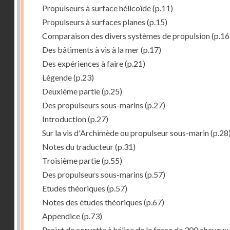
Propulseurs à surface hélicoïde
(p.11)
Propulseurs à surfaces planes
(p.15)
Comparaison des divers systèmes de propulsion
(p.16
Des bâtiments à vis à la mer
(p.17)
Des expériences à faire
(p.21)
Légende
(p.23)
Deuxième partie
(p.25)
Des propulseurs sous-marins
(p.27)
Introduction
(p.27)
Sur la vis d'Archimède ou propulseur sous-marin
(p.28
Notes du traducteur
(p.31)
Troisième partie
(p.55)
Des propulseurs sous-marins
(p.57)
Etudes théoriques
(p.57)
Notes des études théoriques
(p.67)
Appendice
(p.73)
Projet de corvette à hélice de la force de 300 chevaux