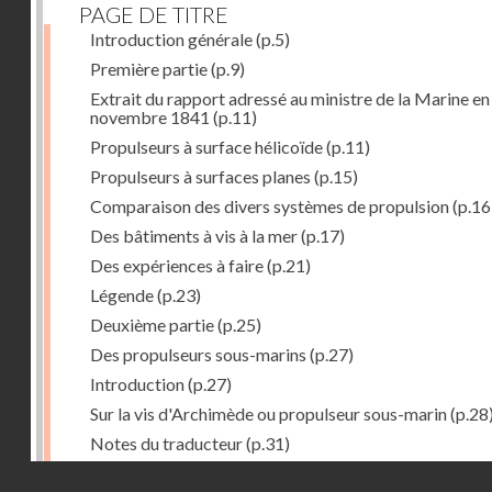
PAGE DE TITRE
Introduction générale
(p.5)
Première partie
(p.9)
Extrait du rapport adressé au ministre de la Marine en
novembre 1841
(p.11)
Propulseurs à surface hélicoïde
(p.11)
Propulseurs à surfaces planes
(p.15)
Comparaison des divers systèmes de propulsion
(p.16
Des bâtiments à vis à la mer
(p.17)
Des expériences à faire
(p.21)
Légende
(p.23)
Deuxième partie
(p.25)
Des propulseurs sous-marins
(p.27)
Introduction
(p.27)
Sur la vis d'Archimède ou propulseur sous-marin
(p.28
Notes du traducteur
(p.31)
Troisième partie
(p.55)
Droits réservés - CNAM