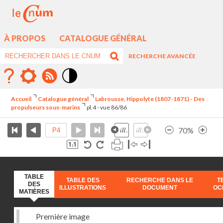
À PROPOS
CATALOGUE GÉNÉRAL
RECHERCHE AVANCÉE
Mode
contraste
Accueil
Catalogue général
Labrousse, Hippolyte (1807-1871) - Des
élévé
propulseurs sous-marins
pl.4 - vue 86/86
70%
TABLE
TABLE DES
RECHERCHE DANS LE
T
DES
ILLUSTRATIONS
DOCUMENT
OC
MATIÈRES
Première image