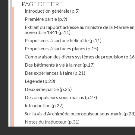
PAGE DE TITRE
Introduction générale
(p.5)
Première partie
(p.9)
Extrait du rapport adressé au ministre de la Marine en
novembre 1841
(p.11)
Propulseurs à surface hélicoïde
(p.11)
Propulseurs à surfaces planes
(p.15)
Comparaison des divers systèmes de propulsion
(p.16
Des bâtiments à vis à la mer
(p.17)
Des expériences à faire
(p.21)
Légende
(p.23)
Deuxième partie
(p.25)
Des propulseurs sous-marins
(p.27)
Introduction
(p.27)
Sur la vis d'Archimède ou propulseur sous-marin
(p.28
Notes du traducteur
(p.31)
Troisième partie
(p.55)
Droits réservés - CNAM