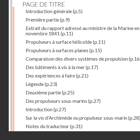
PAGE DE TITRE
Introduction générale
(p.5)
Première partie
(p.9)
Extrait du rapport adressé au ministre de la Marine en
novembre 1841
(p.11)
Propulseurs à surface hélicoïde
(p.11)
Propulseurs à surfaces planes
(p.15)
Comparaison des divers systèmes de propulsion
(p.16
Des bâtiments à vis à la mer
(p.17)
Des expériences à faire
(p.21)
Légende
(p.23)
Deuxième partie
(p.25)
Des propulseurs sous-marins
(p.27)
Introduction
(p.27)
Sur la vis d'Archimède ou propulseur sous-marin
(p.28
Notes du traducteur
(p.31)
Troisième partie
(p.55)
Droits réservés - CNAM