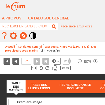
À PROPOS
CATALOGUE GÉNÉRAL
RECHERCHE AVANCÉE
Mode
contraste
Accueil
Catalogue général
Labrousse, Hippolyte (1807-1871) - Des
élévé
propulseurs sous-marins
pl.4 - vue 86/86
80%
TABLE
TABLE DES
RECHERCHE DANS LE
T
DES
ILLUSTRATIONS
DOCUMENT
OC
MATIÈRES
Première image