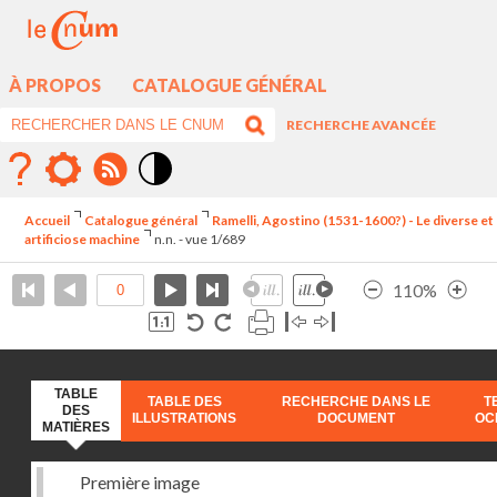
À PROPOS
CATALOGUE GÉNÉRAL
RECHERCHE AVANCÉE
Mode
contraste
Accueil
Catalogue général
Ramelli, Agostino (1531-1600?) - Le diverse et
élévé
artificiose machine
n.n. - vue 1/689
110%
TABLE
TABLE DES
RECHERCHE DANS LE
T
DES
ILLUSTRATIONS
DOCUMENT
OC
MATIÈRES
Première image