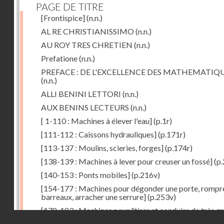
PAGE DE TITRE
[Frontispice]
(n.n.)
AL RE CHRISTIANISSIMO
(n.n.)
AU ROY TRES CHRETIEN
(n.n.)
Prefatione
(n.n.)
PREFACE : DE L'EXCELLENCE DES MATHEMATIQ
(n.n.)
ALLI BENINI LETTORI
(n.n.)
AUX BENINS LECTEURS
(n.n.)
[ 1-110 : Machines à élever l'eau]
(p.1r)
[111-112 : Caissons hydrauliques]
(p.171r)
[113-137 : Moulins, scieries, forges]
(p.174r)
[138-139 : Machines à lever pour creuser un fossé]
(p.
[140-153 : Ponts mobiles]
(p.216v)
[154-177 : Machines pour dégonder une porte, rompr
barreaux, arracher une serrure]
(p.253v)
[178-183 : Machines pour "tirer et conduire de très g
Droits réservés - CNAM
poids"]
(p.291r)