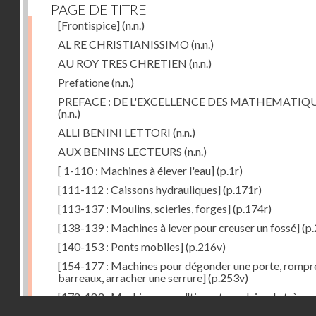
PAGE DE TITRE
[Frontispice]
(n.n.)
AL RE CHRISTIANISSIMO
(n.n.)
AU ROY TRES CHRETIEN
(n.n.)
Prefatione
(n.n.)
PREFACE : DE L'EXCELLENCE DES MATHEMATIQ
(n.n.)
ALLI BENINI LETTORI
(n.n.)
AUX BENINS LECTEURS
(n.n.)
[ 1-110 : Machines à élever l'eau]
(p.1r)
[111-112 : Caissons hydrauliques]
(p.171r)
[113-137 : Moulins, scieries, forges]
(p.174r)
[138-139 : Machines à lever pour creuser un fossé]
(p.
[140-153 : Ponts mobiles]
(p.216v)
[154-177 : Machines pour dégonder une porte, rompr
barreaux, arracher une serrure]
(p.253v)
[178-183 : Machines pour "tirer et conduire de très g
Droits réservés - CNAM
poids"]
(p.291r)