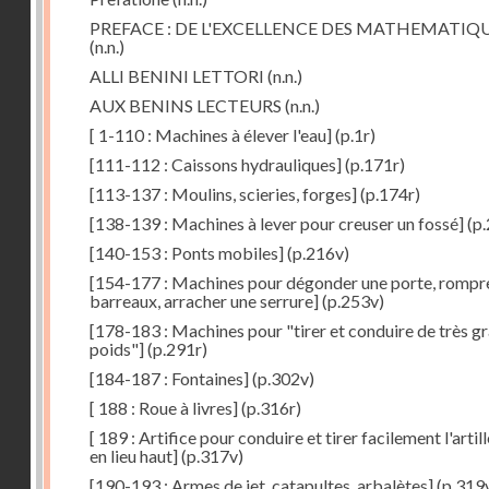
PREFACE : DE L'EXCELLENCE DES MATHEMATIQ
(n.n.)
ALLI BENINI LETTORI
(n.n.)
AUX BENINS LECTEURS
(n.n.)
[ 1-110 : Machines à élever l'eau]
(p.1r)
[111-112 : Caissons hydrauliques]
(p.171r)
[113-137 : Moulins, scieries, forges]
(p.174r)
[138-139 : Machines à lever pour creuser un fossé]
(p.
[140-153 : Ponts mobiles]
(p.216v)
[154-177 : Machines pour dégonder une porte, rompr
barreaux, arracher une serrure]
(p.253v)
[178-183 : Machines pour "tirer et conduire de très g
poids"]
(p.291r)
[184-187 : Fontaines]
(p.302v)
[ 188 : Roue à livres]
(p.316r)
[ 189 : Artifice pour conduire et tirer facilement l'artill
en lieu haut]
(p.317v)
[190-193 : Armes de jet, catapultes, arbalètes]
(p.319