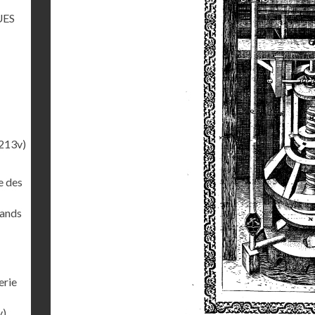
UES
213v)
e des
rands
erie
v)