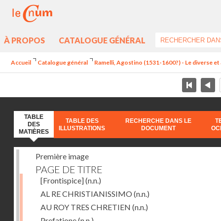
À PROPOS
CATALOGUE GÉNÉRAL
Accueil
Catalogue général
Ramelli, Agostino (1531-1600?) - Le diverse et 
TABLE
TABLE DES
RECHERCHE DANS LE
T
DES
ILLUSTRATIONS
DOCUMENT
OC
MATIÈRES
Première image
PAGE DE TITRE
[Frontispice]
(n.n.)
AL RE CHRISTIANISSIMO
(n.n.)
AU ROY TRES CHRETIEN
(n.n.)
Prefatione
(n.n.)