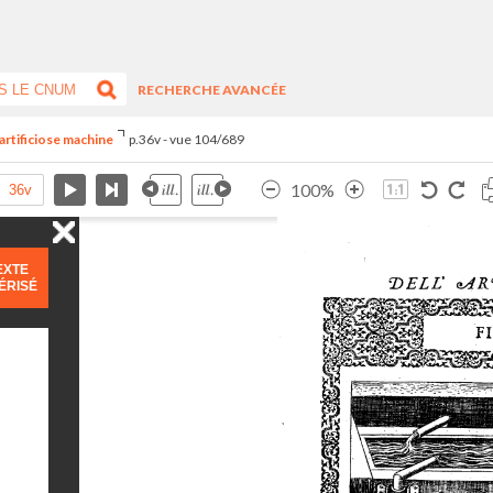
RECHERCHE AVANCÉE
artificiose machine
p.36v - vue 104/689
100%
EXTE
ÉRISÉ