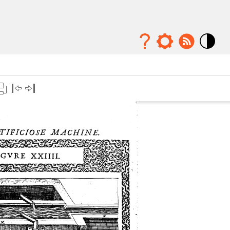
Mode
contraste
élévé