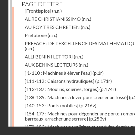
PAGE DE TITRE
[Frontispice]
(n.n.)
AL RE CHRISTIANISSIMO
(n.n.)
AU ROY TRES CHRETIEN
(n.n.)
Prefatione
(n.n.)
PREFACE : DE L'EXCELLENCE DES MATHEMATIQ
(n.n.)
ALLI BENINI LETTORI
(n.n.)
AUX BENINS LECTEURS
(n.n.)
[ 1-110 : Machines à élever l'eau]
(p.1r)
[111-112 : Caissons hydrauliques]
(p.171r)
[113-137 : Moulins, scieries, forges]
(p.174r)
[138-139 : Machines à lever pour creuser un fossé]
(p.
[140-153 : Ponts mobiles]
(p.216v)
[154-177 : Machines pour dégonder une porte, rompr
barreaux, arracher une serrure]
(p.253v)
[178-183 : Machines pour "tirer et conduire de très g
Droits réservés - CNAM
poids"]
(p.291r)