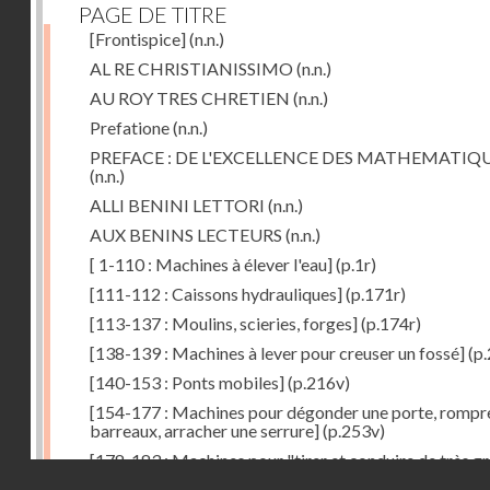
PAGE DE TITRE
[Frontispice]
(n.n.)
AL RE CHRISTIANISSIMO
(n.n.)
AU ROY TRES CHRETIEN
(n.n.)
Prefatione
(n.n.)
PREFACE : DE L'EXCELLENCE DES MATHEMATIQ
(n.n.)
ALLI BENINI LETTORI
(n.n.)
AUX BENINS LECTEURS
(n.n.)
[ 1-110 : Machines à élever l'eau]
(p.1r)
[111-112 : Caissons hydrauliques]
(p.171r)
[113-137 : Moulins, scieries, forges]
(p.174r)
[138-139 : Machines à lever pour creuser un fossé]
(p.
[140-153 : Ponts mobiles]
(p.216v)
[154-177 : Machines pour dégonder une porte, rompr
barreaux, arracher une serrure]
(p.253v)
[178-183 : Machines pour "tirer et conduire de très g
Droits réservés - CNAM
poids"]
(p.291r)