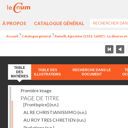
À PROPOS
CATALOGUE GÉNÉRAL
Accueil
Catalogue général
Ramelli, Agostino (1531-1600?) - Le diverse et 
TABLE
TABLE DES
RECHERCHE DANS LE
T
DES
ILLUSTRATIONS
DOCUMENT
OC
MATIÈRES
Première image
PAGE DE TITRE
[Frontispice]
(n.n.)
AL RE CHRISTIANISSIMO
(n.n.)
AU ROY TRES CHRETIEN
(n.n.)
Prefatione
(n.n.)