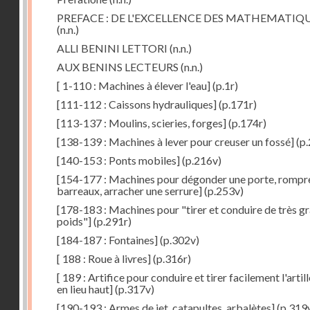
PREFACE : DE L'EXCELLENCE DES MATHEMATIQ
(n.n.)
ALLI BENINI LETTORI
(n.n.)
AUX BENINS LECTEURS
(n.n.)
[ 1-110 : Machines à élever l'eau]
(p.1r)
[111-112 : Caissons hydrauliques]
(p.171r)
[113-137 : Moulins, scieries, forges]
(p.174r)
[138-139 : Machines à lever pour creuser un fossé]
(p.
[140-153 : Ponts mobiles]
(p.216v)
[154-177 : Machines pour dégonder une porte, rompr
barreaux, arracher une serrure]
(p.253v)
[178-183 : Machines pour "tirer et conduire de très g
poids"]
(p.291r)
[184-187 : Fontaines]
(p.302v)
[ 188 : Roue à livres]
(p.316r)
[ 189 : Artifice pour conduire et tirer facilement l'artill
en lieu haut]
(p.317v)
[190-193 : Armes de jet, catapultes, arbalètes]
(p.319