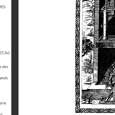
UES
213v)
e des
rands
erie
v)