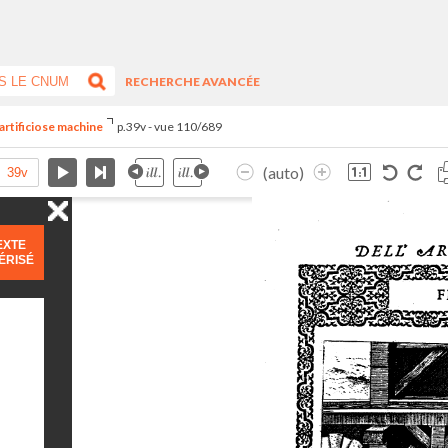
RECHERCHE AVANCÉE
artificiose machine
p.39v - vue 110/689
(auto)
EXTE
ÉRISÉ