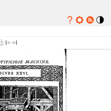
Mode
contraste
élévé