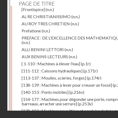
PAGE DE TITRE
[Frontispice]
(n.n.)
AL RE CHRISTIANISSIMO
(n.n.)
AU ROY TRES CHRETIEN
(n.n.)
Prefatione
(n.n.)
PREFACE : DE L'EXCELLENCE DES MATHEMATIQ
(n.n.)
ALLI BENINI LETTORI
(n.n.)
AUX BENINS LECTEURS
(n.n.)
[ 1-110 : Machines à élever l'eau]
(p.1r)
[111-112 : Caissons hydrauliques]
(p.171r)
[113-137 : Moulins, scieries, forges]
(p.174r)
[138-139 : Machines à lever pour creuser un fossé]
(p.
[140-153 : Ponts mobiles]
(p.216v)
[154-177 : Machines pour dégonder une porte, rompr
barreaux, arracher une serrure]
(p.253v)
[178-183 : Machines pour "tirer et conduire de très g
Droits réservés - CNAM
poids"]
(p.291r)