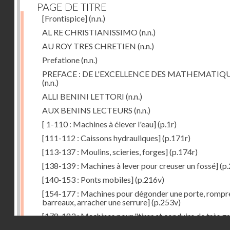
PAGE DE TITRE
[Frontispice]
(n.n.)
AL RE CHRISTIANISSIMO
(n.n.)
AU ROY TRES CHRETIEN
(n.n.)
Prefatione
(n.n.)
PREFACE : DE L'EXCELLENCE DES MATHEMATIQ
(n.n.)
ALLI BENINI LETTORI
(n.n.)
AUX BENINS LECTEURS
(n.n.)
[ 1-110 : Machines à élever l'eau]
(p.1r)
[111-112 : Caissons hydrauliques]
(p.171r)
[113-137 : Moulins, scieries, forges]
(p.174r)
[138-139 : Machines à lever pour creuser un fossé]
(p.
[140-153 : Ponts mobiles]
(p.216v)
[154-177 : Machines pour dégonder une porte, rompr
barreaux, arracher une serrure]
(p.253v)
[178-183 : Machines pour "tirer et conduire de très g
Droits réservés - CNAM
poids"]
(p.291r)