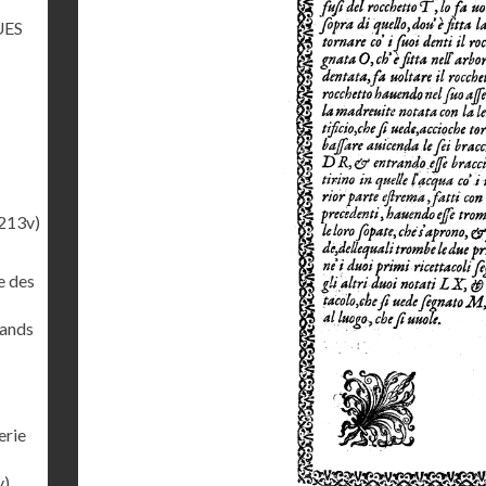
UES
213v)
e des
rands
erie
v)