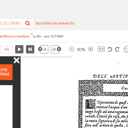
RECHERCHE AVANCÉE
artificiose machine
p.43r - vue 117/689
90%
EXTE
ÉRISÉ