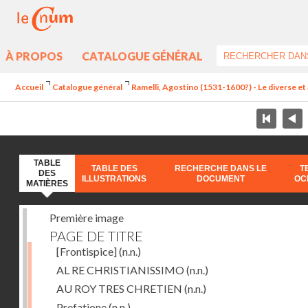
À PROPOS
CATALOGUE GÉNÉRAL
Accueil
Catalogue général
Ramelli, Agostino (1531-1600?) - Le diverse et 
TABLE
TABLE DES
RECHERCHE DANS LE
T
DES
ILLUSTRATIONS
DOCUMENT
OC
MATIÈRES
Première image
PAGE DE TITRE
[Frontispice]
(n.n.)
AL RE CHRISTIANISSIMO
(n.n.)
AU ROY TRES CHRETIEN
(n.n.)
Prefatione
(n.n.)