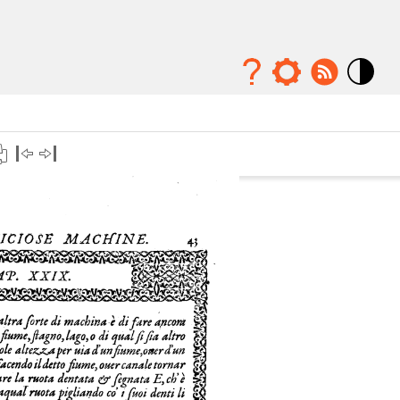
Mode
contraste
élévé