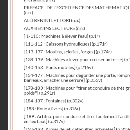
PREFACE : DE L'EXCELLENCE DES MATHEMATIQ
(n.n.)
ALLI BENINI LETTORI
(n.n.)
AUX BENINS LECTEURS
(n.n.)
[ 1-110 : Machines à élever l'eau]
(p.1r)
[111-112 : Caissons hydrauliques]
(p.171r)
[113-137 : Moulins, scieries, forges]
(p.174r)
[138-139 : Machines à lever pour creuser un fossé]
(p.
[140-153 : Ponts mobiles]
(p.216v)
[154-177 : Machines pour dégonder une porte, rompr
barreaux, arracher une serrure]
(p.253v)
[178-183 : Machines pour "tirer et conduire de très g
poids"]
(p.291r)
[184-187 : Fontaines]
(p.302v)
[ 188 : Roue à livres]
(p.316r)
[ 189 : Artifice pour conduire et tirer facilement l'artill
en lieu haut]
(p.317v)
[190-193 : Armes de jet, catapultes, arbalètes]
(p.319