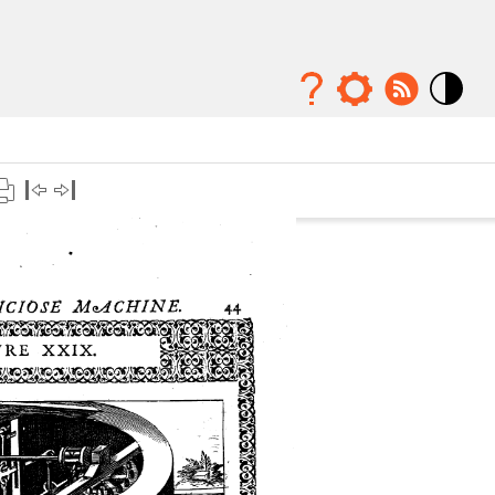
Mode
contraste
élévé