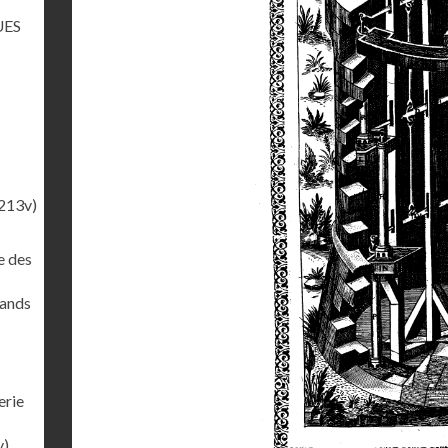
UES
213v)
e des
rands
erie
v)