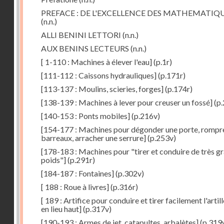
PREFACE : DE L'EXCELLENCE DES MATHEMATIQ
(n.n.)
ALLI BENINI LETTORI
(n.n.)
AUX BENINS LECTEURS
(n.n.)
[ 1-110 : Machines à élever l'eau]
(p.1r)
[111-112 : Caissons hydrauliques]
(p.171r)
[113-137 : Moulins, scieries, forges]
(p.174r)
[138-139 : Machines à lever pour creuser un fossé]
(p.
[140-153 : Ponts mobiles]
(p.216v)
[154-177 : Machines pour dégonder une porte, rompr
barreaux, arracher une serrure]
(p.253v)
[178-183 : Machines pour "tirer et conduire de très g
poids"]
(p.291r)
[184-187 : Fontaines]
(p.302v)
[ 188 : Roue à livres]
(p.316r)
[ 189 : Artifice pour conduire et tirer facilement l'artill
en lieu haut]
(p.317v)
[190-193 : Armes de jet, catapultes, arbalètes]
(p.319