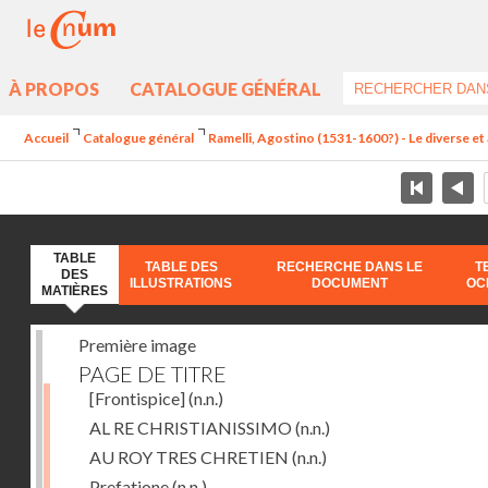
À PROPOS
CATALOGUE GÉNÉRAL
Accueil
Catalogue général
Ramelli, Agostino (1531-1600?) - Le diverse et 
TABLE
TABLE DES
RECHERCHE DANS LE
T
DES
ILLUSTRATIONS
DOCUMENT
OC
MATIÈRES
Première image
PAGE DE TITRE
[Frontispice]
(n.n.)
AL RE CHRISTIANISSIMO
(n.n.)
AU ROY TRES CHRETIEN
(n.n.)
Prefatione
(n.n.)