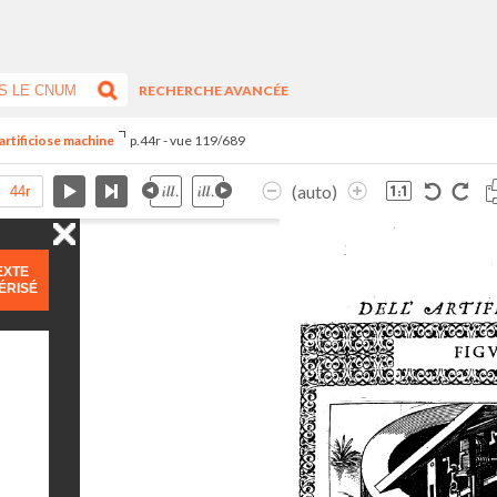
RECHERCHE AVANCÉE
artificiose machine
p.44r - vue 119/689
(auto)
EXTE
ÉRISÉ