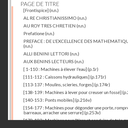
PAGE DE TITRE
[Frontispice]
(n.n.)
AL RE CHRISTIANISSIMO
(n.n.)
AU ROY TRES CHRETIEN
(n.n.)
Prefatione
(n.n.)
PREFACE : DE L'EXCELLENCE DES MATHEMATIQ
(n.n.)
ALLI BENINI LETTORI
(n.n.)
AUX BENINS LECTEURS
(n.n.)
[ 1-110 : Machines à élever l'eau]
(p.1r)
[111-112 : Caissons hydrauliques]
(p.171r)
[113-137 : Moulins, scieries, forges]
(p.174r)
[138-139 : Machines à lever pour creuser un fossé]
(p.
[140-153 : Ponts mobiles]
(p.216v)
[154-177 : Machines pour dégonder une porte, rompr
barreaux, arracher une serrure]
(p.253v)
[178-183 : Machines pour "tirer et conduire de très g
Droits réservés - CNAM
poids"]
(p.291r)