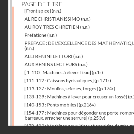
PAGE DE TITRE
[Frontispice]
(n.n.)
AL RE CHRISTIANISSIMO
(n.n.)
AU ROY TRES CHRETIEN
(n.n.)
Prefatione
(n.n.)
PREFACE : DE L'EXCELLENCE DES MATHEMATIQ
(n.n.)
ALLI BENINI LETTORI
(n.n.)
AUX BENINS LECTEURS
(n.n.)
[ 1-110 : Machines à élever l'eau]
(p.1r)
[111-112 : Caissons hydrauliques]
(p.171r)
[113-137 : Moulins, scieries, forges]
(p.174r)
[138-139 : Machines à lever pour creuser un fossé]
(p.
[140-153 : Ponts mobiles]
(p.216v)
[154-177 : Machines pour dégonder une porte, rompr
barreaux, arracher une serrure]
(p.253v)
[178-183 : Machines pour "tirer et conduire de très g
Droits réservés - CNAM
poids"]
(p.291r)