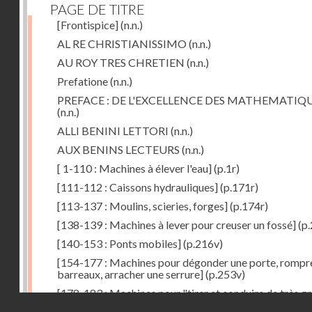
PAGE DE TITRE
[Frontispice]
(n.n.)
AL RE CHRISTIANISSIMO
(n.n.)
AU ROY TRES CHRETIEN
(n.n.)
Prefatione
(n.n.)
PREFACE : DE L'EXCELLENCE DES MATHEMATIQ
(n.n.)
ALLI BENINI LETTORI
(n.n.)
AUX BENINS LECTEURS
(n.n.)
[ 1-110 : Machines à élever l'eau]
(p.1r)
[111-112 : Caissons hydrauliques]
(p.171r)
[113-137 : Moulins, scieries, forges]
(p.174r)
[138-139 : Machines à lever pour creuser un fossé]
(p.
[140-153 : Ponts mobiles]
(p.216v)
[154-177 : Machines pour dégonder une porte, rompr
barreaux, arracher une serrure]
(p.253v)
[178-183 : Machines pour "tirer et conduire de très g
Droits réservés - CNAM
poids"]
(p.291r)