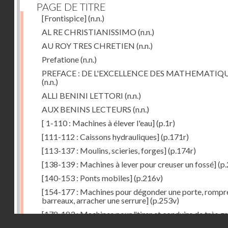
PAGE DE TITRE
[Frontispice]
(n.n.)
AL RE CHRISTIANISSIMO
(n.n.)
AU ROY TRES CHRETIEN
(n.n.)
Prefatione
(n.n.)
PREFACE : DE L'EXCELLENCE DES MATHEMATIQ
(n.n.)
ALLI BENINI LETTORI
(n.n.)
AUX BENINS LECTEURS
(n.n.)
[ 1-110 : Machines à élever l'eau]
(p.1r)
[111-112 : Caissons hydrauliques]
(p.171r)
[113-137 : Moulins, scieries, forges]
(p.174r)
[138-139 : Machines à lever pour creuser un fossé]
(p.
[140-153 : Ponts mobiles]
(p.216v)
[154-177 : Machines pour dégonder une porte, rompr
barreaux, arracher une serrure]
(p.253v)
[178-183 : Machines pour "tirer et conduire de très g
Droits réservés - CNAM
poids"]
(p.291r)