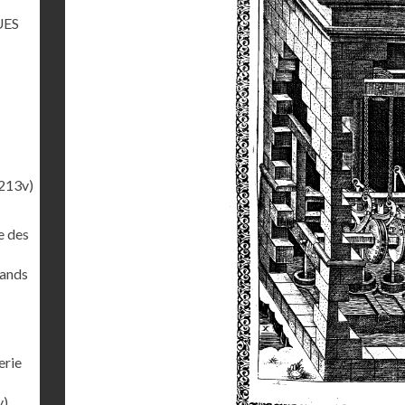
UES
213v)
e des
rands
erie
v)