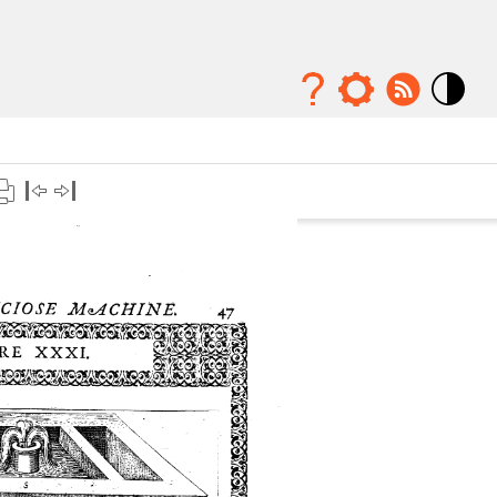
Mode
contraste
élévé