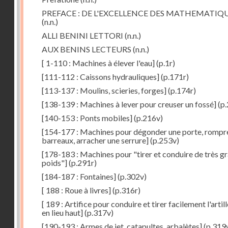
PREFACE : DE L'EXCELLENCE DES MATHEMATIQ
(n.n.)
ALLI BENINI LETTORI
(n.n.)
AUX BENINS LECTEURS
(n.n.)
[ 1-110 : Machines à élever l'eau]
(p.1r)
[111-112 : Caissons hydrauliques]
(p.171r)
[113-137 : Moulins, scieries, forges]
(p.174r)
[138-139 : Machines à lever pour creuser un fossé]
(p.
[140-153 : Ponts mobiles]
(p.216v)
[154-177 : Machines pour dégonder une porte, rompr
barreaux, arracher une serrure]
(p.253v)
[178-183 : Machines pour "tirer et conduire de très g
poids"]
(p.291r)
[184-187 : Fontaines]
(p.302v)
[ 188 : Roue à livres]
(p.316r)
[ 189 : Artifice pour conduire et tirer facilement l'artill
en lieu haut]
(p.317v)
[190-193 : Armes de jet, catapultes, arbalètes]
(p.319