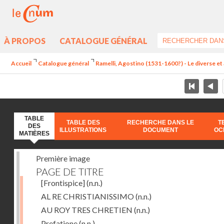
À PROPOS
CATALOGUE GÉNÉRAL
Accueil
Catalogue général
Ramelli, Agostino (1531-1600?) - Le diverse et 
TABLE
TABLE DES
RECHERCHE DANS LE
T
DES
ILLUSTRATIONS
DOCUMENT
OC
MATIÈRES
Première image
PAGE DE TITRE
[Frontispice]
(n.n.)
AL RE CHRISTIANISSIMO
(n.n.)
AU ROY TRES CHRETIEN
(n.n.)
Prefatione
(n.n.)