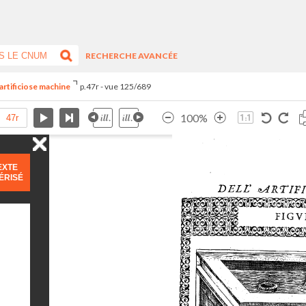
RECHERCHE AVANCÉE
artificiose machine
p.47r - vue 125/689
100%
EXTE
ÉRISÉ