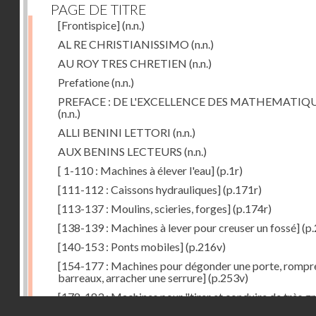
PAGE DE TITRE
[Frontispice]
(n.n.)
AL RE CHRISTIANISSIMO
(n.n.)
AU ROY TRES CHRETIEN
(n.n.)
Prefatione
(n.n.)
PREFACE : DE L'EXCELLENCE DES MATHEMATIQ
(n.n.)
ALLI BENINI LETTORI
(n.n.)
AUX BENINS LECTEURS
(n.n.)
[ 1-110 : Machines à élever l'eau]
(p.1r)
[111-112 : Caissons hydrauliques]
(p.171r)
[113-137 : Moulins, scieries, forges]
(p.174r)
[138-139 : Machines à lever pour creuser un fossé]
(p.
[140-153 : Ponts mobiles]
(p.216v)
[154-177 : Machines pour dégonder une porte, rompr
barreaux, arracher une serrure]
(p.253v)
[178-183 : Machines pour "tirer et conduire de très g
Droits réservés - CNAM
poids"]
(p.291r)