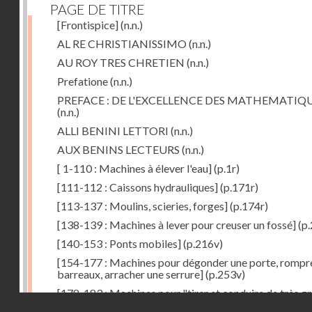
PAGE DE TITRE
[Frontispice]
(n.n.)
AL RE CHRISTIANISSIMO
(n.n.)
AU ROY TRES CHRETIEN
(n.n.)
Prefatione
(n.n.)
PREFACE : DE L'EXCELLENCE DES MATHEMATIQ
(n.n.)
ALLI BENINI LETTORI
(n.n.)
AUX BENINS LECTEURS
(n.n.)
[ 1-110 : Machines à élever l'eau]
(p.1r)
[111-112 : Caissons hydrauliques]
(p.171r)
[113-137 : Moulins, scieries, forges]
(p.174r)
[138-139 : Machines à lever pour creuser un fossé]
(p.
[140-153 : Ponts mobiles]
(p.216v)
[154-177 : Machines pour dégonder une porte, rompr
barreaux, arracher une serrure]
(p.253v)
[178-183 : Machines pour "tirer et conduire de très g
Droits réservés - CNAM
poids"]
(p.291r)