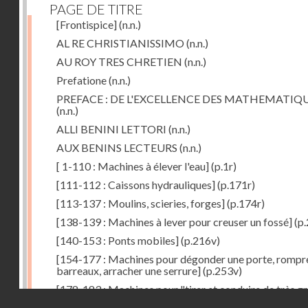
PAGE DE TITRE
[Frontispice]
(n.n.)
AL RE CHRISTIANISSIMO
(n.n.)
AU ROY TRES CHRETIEN
(n.n.)
Prefatione
(n.n.)
PREFACE : DE L'EXCELLENCE DES MATHEMATIQ
(n.n.)
ALLI BENINI LETTORI
(n.n.)
AUX BENINS LECTEURS
(n.n.)
[ 1-110 : Machines à élever l'eau]
(p.1r)
[111-112 : Caissons hydrauliques]
(p.171r)
[113-137 : Moulins, scieries, forges]
(p.174r)
[138-139 : Machines à lever pour creuser un fossé]
(p.
[140-153 : Ponts mobiles]
(p.216v)
[154-177 : Machines pour dégonder une porte, rompr
barreaux, arracher une serrure]
(p.253v)
[178-183 : Machines pour "tirer et conduire de très g
Droits réservés - CNAM
poids"]
(p.291r)