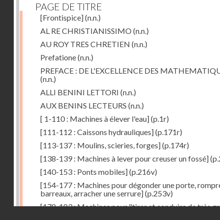
PAGE DE TITRE
[Frontispice]
(n.n.)
AL RE CHRISTIANISSIMO
(n.n.)
AU ROY TRES CHRETIEN
(n.n.)
Prefatione
(n.n.)
PREFACE : DE L'EXCELLENCE DES MATHEMATIQ
(n.n.)
ALLI BENINI LETTORI
(n.n.)
AUX BENINS LECTEURS
(n.n.)
[ 1-110 : Machines à élever l'eau]
(p.1r)
[111-112 : Caissons hydrauliques]
(p.171r)
[113-137 : Moulins, scieries, forges]
(p.174r)
[138-139 : Machines à lever pour creuser un fossé]
(p.
[140-153 : Ponts mobiles]
(p.216v)
[154-177 : Machines pour dégonder une porte, rompr
barreaux, arracher une serrure]
(p.253v)
[178-183 : Machines pour "tirer et conduire de très g
Droits réservés - CNAM
poids"]
(p.291r)